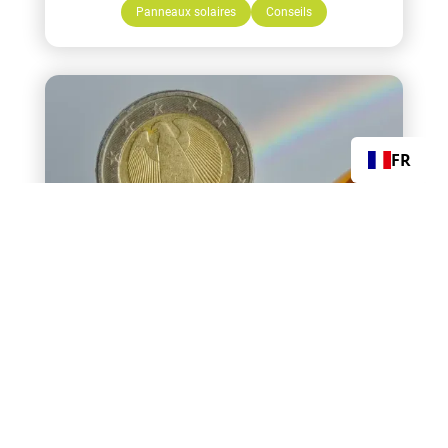
Panneaux solaires
Conseils
FR
Retour sur investissement des
panneaux solaires en Belgique en
2026
Conseils
Autoconsommation
Panneaux solaires