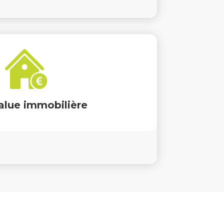
t votre ancien boiler électrique, vous
votre score énergétique et donc votre
alue immobilière