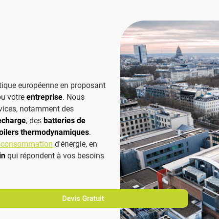
étique européenne en proposant
u votre
entreprise
. Nous
rvices, notamment des
echarge
, des
batteries de
oilers thermodynamiques
.
toconsommation
d'énergie, en
in
qui répondent à vos besoins
Devis Gratuit