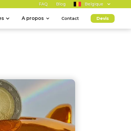
FAQ
Blog
Belgique
es
A propos
Contact
Devis