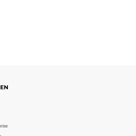
EEN
rise