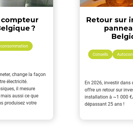
n compteur
Retour sur 
Belgique ?
panneau
Belgi
oconsommation
Conseils
Autoco
meter, change la façon
e électricité.
En 2026, investir dans
siques, il mesure
offre un retour sur inv
 mais aussi ce que
installation à ~1 000 
us produisez votre
dépassant 25 ans !