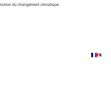
minution du changement climatique
FR
ormation. Elle est facile à transporter et