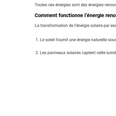
Toutes ces énergies sont des énergies renou
Comment fonctionne l’énergie reno
La transformation de l’énergie solaire par exe
Le soleil fournit une énergie naturelle so
Les panneaux solaires captent cette lumiè
Un
onduleur
adapte ce courant pour qu’il 
L’électricité produite
alimente
les appareil
L’électricité produite est une
énergie seconda
permet d’alimenter tous les équipements du 
🎯 Passez à l’énergie solaire avec