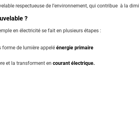
velable respectueuse de l’environnement, qui contribue à la di
uvelable ?
mple en électricité se fait en plusieurs étapes :
us forme de lumière appelé
énergie primaire
re et la transforment en
courant électrique.
puisse être utilisé dans la maison.
s ou est envoyée vers le réseau.
ire
: elle ne vient pas directement de la nature, mais d’une transf
quotidien.
 We Green