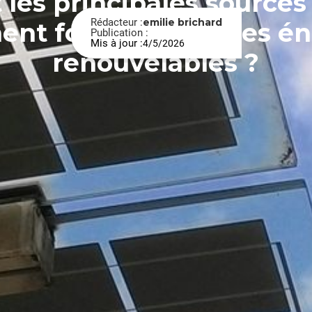
 les principales sources
Rédacteur :
emilie brichard
nt fonctionnent les én
Photo de
Asia Chang
sur
Unsplash
Publication :
Mis à jour :
4/5/2026
renouvelables ?