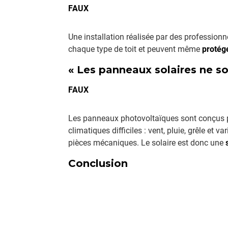
FAUX
Une installation réalisée par des professionn
chaque type de toit et peuvent même
protége
« Les panneaux solaires ne so
FAUX
Les panneaux photovoltaïques sont conçus 
climatiques difficiles : vent, pluie, grêle et
pièces mécaniques. Le solaire est donc une
Conclusion
L’énergie solaire n’est plus un mythe ni une t
les idées reçues permet de mieux comprendr
participant à la transition énergétique
.