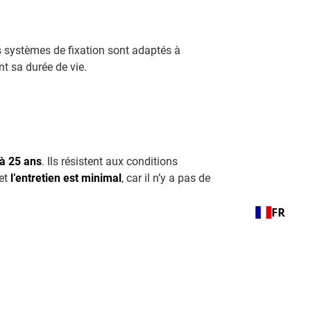
s systèmes de fixation sont adaptés à
nt sa durée de vie.
 à 25 ans
. Ils résistent aux conditions
 et
l’entretien est minimal
, car il n’y a pas de
FR
 et fiable
, même en Belgique. Déconstruire
re durablement ses factures tout en