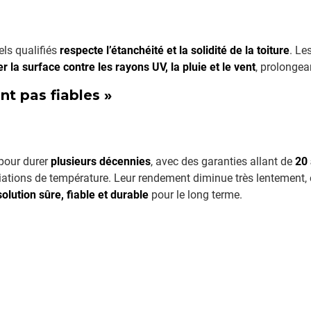
els qualifiés
respecte l’étanchéité et la solidité de la toiture
. Le
r la surface contre les rayons UV, la pluie et le vent
, prolongea
nt pas fiables »
pour durer
plusieurs décennies
, avec des garanties allant de
20
 variations de température. Leur rendement diminue très lentement,
solution sûre, fiable et durable
pour le long terme.
echnologie réservée à certains pays : elle est
accessible, rentable
e son fonctionnement, d’optimiser sa consommation et de
rédui