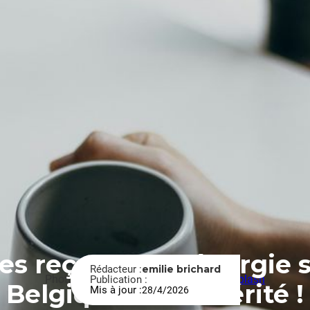
es reçues sur l’énergie 
Rédacteur :
emilie brichard
Photo de
Priscilla Du Preez 🇨🇦
sur
Unsplash
Publication :
Belgique… et la vérité !
Mis à jour :
28/4/2026