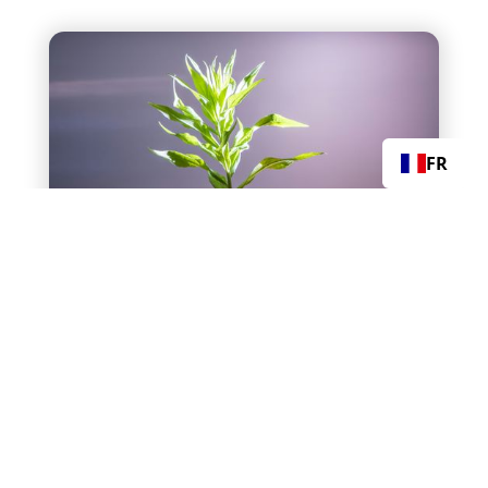
FR
Comment votre entreprise peut
passer au solaire sans investir
grâce au tiers-investissement ?
Panneaux solaires
Conseils