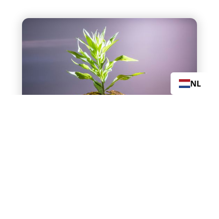
NL
Hoe kan uw bedrijf dankzij
investeringen door derden
overstappen op zonne-energie
zonder zelf te hoeven
investeren?
Zonnepanelen
Advies