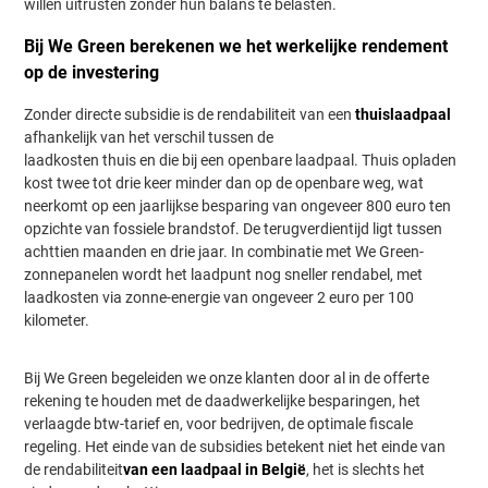
willen uitrusten zonder hun balans te belasten.
Bij We Green berekenen we het werkelijke rendement
op de investering
Zonder directe subsidie is de rendabiliteit van een
thuislaadpaal
afhankelijk van het verschil tussen de
laadkosten thuis en die bij een openbare laadpaal. Thuis opladen
kost twee tot drie keer minder dan op de openbare weg, wat
neerkomt op een jaarlijkse besparing van ongeveer 800 euro ten
opzichte van fossiele brandstof. De terugverdientijd ligt tussen
achttien maanden en drie jaar. In combinatie met We Green-
zonnepanelen wordt het laadpunt nog sneller rendabel, met
laadkosten via zonne-energie van ongeveer 2 euro per 100
kilometer.
Bij We Green begeleiden we onze klanten door al in de offerte
rekening te houden met de daadwerkelijke besparingen, het
verlaagde btw-tarief en, voor bedrijven, de optimale fiscale
regeling. Het einde van de subsidies betekent niet het einde van
de rendabiliteit
van een laadpaal in België
, het is slechts het