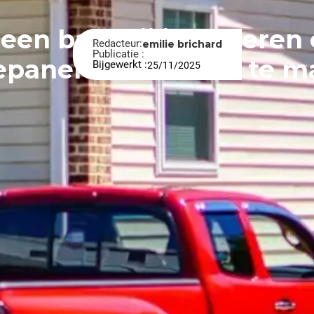
een batterij installere
gary-cole-2pbElAv6K4I-unsplash
Redacteur:
emilie brichard
Publicatie :
epanelen rendabel te m
Bijgewerkt :
25/11/2025