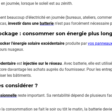
journée, lorsque le soleil est au zénith.
t beaucoup d’électricité en journée (bureaux, ateliers, comme
 cas,
investir dans une
batterie
n’est pas forcément nécessaire p
 stockage : consommer son énergie plus lo
tocker l’énergie solaire excédentaire
produite par
vos panneau
 jours nuageux.
cédentaire
est
injectée sur le réseau
. Avec batterie, elle est util
ore davantage les achats auprès du fournisseur. Pour les entrep
iser les bâtiments.
res considérer ?
ssionnelle
reste important. Sa rentabilité dépend de plusieurs fac
de la consommation se fait le soir ou tôt le matin, la batterie dev