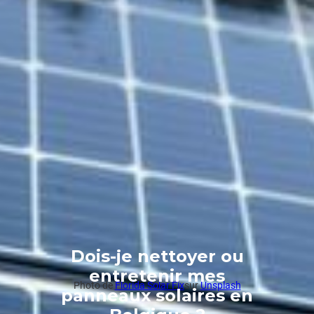
Dois-je nettoyer ou
entretenir mes
Photo de
Florida Solar Fix
sur
Unsplash
panneaux solaires en