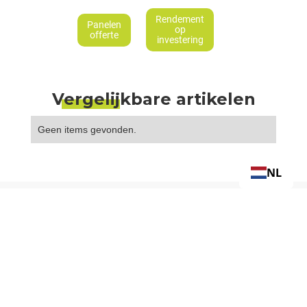
Rendement
Panelen
op
offerte
investering
Vergelijkbare artikelen
Geen items gevonden.
NL
info@we-green.be