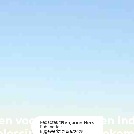
n voor bedrijven en ind
Redacteur:
Benjamin Hers
Publicatie :
plossing voor de toekom
Bijgewerkt :
24/6/2025