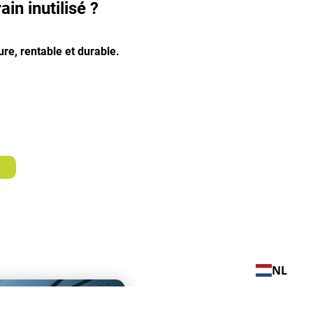
in inutilisé ?
re, rentable et durable.
NL