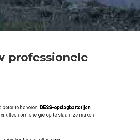
w professionele
e beter te beheren.
BESS-opslagbatterijen
r alleen om energie op te slaan: ze maken
ingen kunt u niet alleen
uw