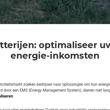
terijen: optimaliseer u
energie-inkomsten
triciteitsmarkt zoeken bedrijven naar oplossingen om hun energi
rd door een EMS (Energy Management System), dienen niet lange
liseren
.
 naar slim energiebeheer. Dankzij onze industriële opslagoploss