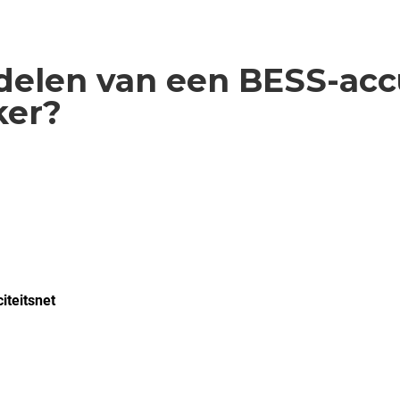
rdelen van een BESS-acc
ker?
citeitsnet