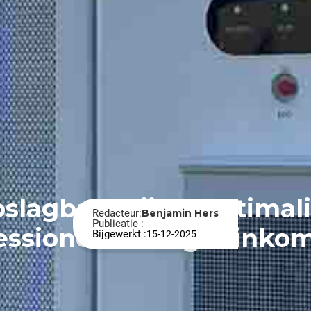
slagbatterijen: optimal
Redacteur:
Benjamin Hers
Publicatie :
essionele energie-inko
Bijgewerkt :
15-12-2025