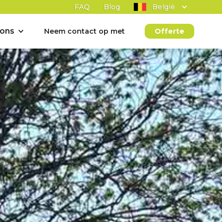
FAQ
Blog
België
 ons
Neem contact op met
Offerte