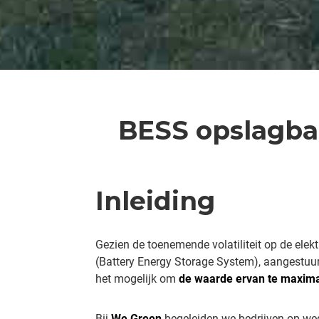
BESS opslagbat
Inleiding
Gezien de toenemende volatiliteit op de elek
(Battery Energy Storage System), aangestuu
het mogelijk om
de waarde ervan te maxima
Bij
We Green
begeleiden we bedrijven op weg